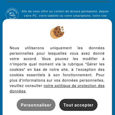
Afin de vous offrir un confort de lecture permanent, depuis
votre PC, votre tablette ou votre smartphone, notre site
s'adapte automatiquement aux différents types d'écrans
Logiciel de transaction
Création site internet immobilier
Référencement immobilier
Nous utiliserons uniquement les données
personnelles pour lesquelles vous avez donné
votre accord. Vous pouvez les modifier à
Grenade (31330)
n'importe quel moment via la rubrique "Gérer les
Ondes (31330)
cookies" en bas de notre site, à l'exception des
Port-sainte-foy-et-ponchapt (33220)
cookies essentiels à son fonctionnement. Pour
plus d'informations sur vos données personnelles,
Sainte Foy La Grande (33220)
veuillez consulter
notre politique de protection des
Drudas (31480)
données
.
Le Burgaud (31330)
Lasserre (31530)
Personnaliser
Tout accepter
Larra (31330)
Saint Rustice (31620)