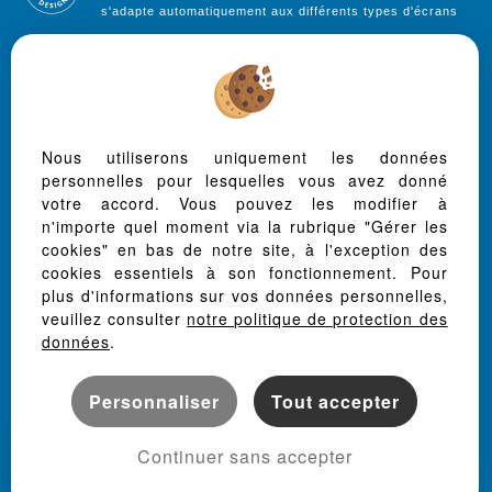
s'adapte automatiquement aux différents types d'écrans
Logiciel immo
Site internet immobilier
Référencement immobilier
Nous utiliserons uniquement les données
personnelles pour lesquelles vous avez donné
Grenade (31330)
votre accord. Vous pouvez les modifier à
Ondes (31330)
n'importe quel moment via la rubrique "Gérer les
Port-sainte-foy-et-ponchapt (33220)
cookies" en bas de notre site, à l'exception des
Drudas (31480)
cookies essentiels à son fonctionnement. Pour
Le Burgaud (31330)
plus d'informations sur vos données personnelles,
veuillez consulter
notre politique de protection des
Lasserre (31530)
données
.
Larra (31330)
Saint Rustice (31620)
Personnaliser
Tout accepter
Saint-paul-sur-save (31530)
Castelnau-d'estretefonds (31620)
Grisolles (82170)
Continuer sans accepter
Sainte Foy La Grande (33220)