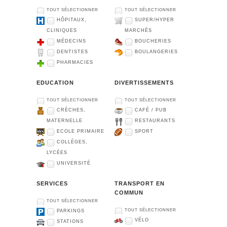
TOUT SÉLECTIONNER
TOUT SÉLECTIONNER
HÔPITAUX,
SUPER/HYPER
CLINIQUES
MARCHÉS
MÉDECINS
BOUCHERIES
DENTISTES
BOULANGERIES
PHARMACIES
EDUCATION
DIVERTISSEMENTS
TOUT SÉLECTIONNER
TOUT SÉLECTIONNER
CRÈCHES,
CAFÉ / PUB
MATERNELLE
RESTAURANTS
ECOLE PRIMAIRE
SPORT
COLLÈGES,
LYCÉES
UNIVERSITÉ
SERVICES
TRANSPORT EN
COMMUN
TOUT SÉLECTIONNER
TOUT SÉLECTIONNER
PARKINGS
VÉLO
STATIONS