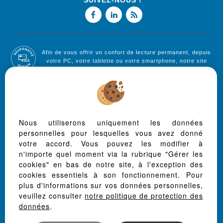
SUIVEZ-NOUS !
Afin de vous offrir un confort de lecture permanent, depuis
votre PC, votre tablette ou votre smartphone, notre site
s'adapte automatiquement aux différents types d'écrans
Logiciel de transaction
Site internet immobilier
Référencement immobilier
Nous utiliserons uniquement les données
personnelles pour lesquelles vous avez donné
votre accord. Vous pouvez les modifier à
Grenade (31330)
n'importe quel moment via la rubrique "Gérer les
Ondes (31330)
cookies" en bas de notre site, à l'exception des
Port-sainte-foy-et-ponchapt (33220)
cookies essentiels à son fonctionnement. Pour
plus d'informations sur vos données personnelles,
Grisolles (82170)
veuillez consulter
notre politique de protection des
Sainte Foy La Grande (33220)
données
.
Drudas (31480)
Le Burgaud (31330)