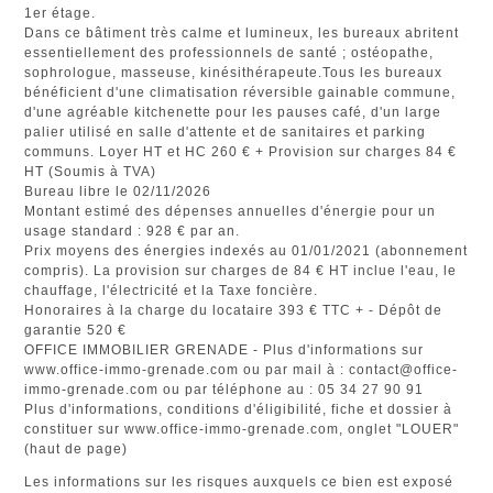
1er étage.
Dans ce bâtiment très calme et lumineux, les bureaux abritent
essentiellement des professionnels de santé ; ostéopathe,
sophrologue, masseuse, kinésithérapeute.Tous les bureaux
bénéficient d'une climatisation réversible gainable commune,
d'une agréable kitchenette pour les pauses café, d'un large
palier utilisé en salle d'attente et de sanitaires et parking
communs. Loyer HT et HC 260 € + Provision sur charges 84 €
HT (Soumis à TVA)
Bureau libre le 02/11/2026
Montant estimé des dépenses annuelles d'énergie pour un
usage standard : 928 € par an.
Prix moyens des énergies indexés au 01/01/2021 (abonnement
compris). La provision sur charges de 84 € HT inclue l'eau, le
chauffage, l'électricité et la Taxe foncière.
Honoraires à la charge du locataire 393 € TTC + - Dépôt de
garantie 520 €
OFFICE IMMOBILIER GRENADE - Plus d'informations sur
www.office-immo-grenade.com ou par mail à : contact@office-
immo-grenade.com ou par téléphone au : 05 34 27 90 91
Plus d'informations, conditions d'éligibilité, fiche et dossier à
constituer sur www.office-immo-grenade.com, onglet "LOUER"
(haut de page)
Les informations sur les risques auxquels ce bien est exposé