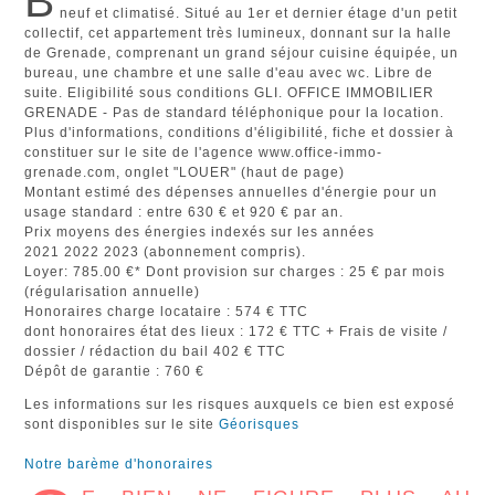
B
neuf et climatisé. Situé au 1er et dernier étage d'un petit
collectif, cet appartement très lumineux, donnant sur la halle
de Grenade, comprenant un grand séjour cuisine équipée, un
bureau, une chambre et une salle d'eau avec wc. Libre de
suite. Eligibilité sous conditions GLI. OFFICE IMMOBILIER
GRENADE - Pas de standard téléphonique pour la location.
Plus d'informations, conditions d'éligibilité, fiche et dossier à
constituer sur le site de l'agence www.office-immo-
grenade.com, onglet "LOUER" (haut de page)
Montant estimé des dépenses annuelles d'énergie pour un
usage standard : entre 630 € et 920 € par an.
Prix moyens des énergies indexés sur les années
2021 2022 2023 (abonnement compris).
Loyer: 785.00 €* Dont provision sur charges : 25 € par mois
(régularisation annuelle)
Honoraires charge locataire : 574 € TTC
dont honoraires état des lieux : 172 € TTC + Frais de visite /
dossier / rédaction du bail 402 € TTC
Dépôt de garantie : 760 €
Les informations sur les risques auxquels ce bien est exposé
sont disponibles sur le site
Géorisques
Notre barème d'honoraires