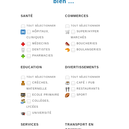
bien ...
SANTÉ
COMMERCES
TOUT SÉLECTIONNER
TOUT SÉLECTIONNER
HÔPITAUX,
SUPER/HYPER
CLINIQUES
MARCHÉS
MÉDECINS
BOUCHERIES
DENTISTES
BOULANGERIES
PHARMACIES
EDUCATION
DIVERTISSEMENTS
TOUT SÉLECTIONNER
TOUT SÉLECTIONNER
CRÈCHES,
CAFÉ / PUB
MATERNELLE
RESTAURANTS
ECOLE PRIMAIRE
SPORT
COLLÈGES,
LYCÉES
UNIVERSITÉ
SERVICES
TRANSPORT EN