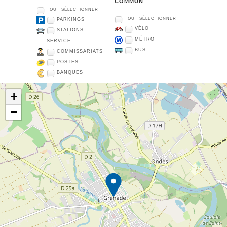
COMMUN
TOUT SÉLECTIONNER
TOUT SÉLECTIONNER
PARKINGS
VÉLO
STATIONS
MÉTRO
SERVICE
BUS
COMMISSARIATS
POSTES
BANQUES
+
−