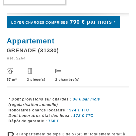
790 € par mois
LOYER CHARGES COMPRISES
*
Appartement
GRENADE (31330)
Réf.
5264
57 m²
3 pièce(s)
2 chambre(s)
* Dont provisions sur charges :
30
€ par mois
(régularisation annuelle)
Honoraires charge locataire :
574
€ TTC
Dont honoraires état des lieux :
172
€ TTC
Dépôt de garantie :
760
€
el appartement de type 3 de 57;45 m² totalement refait à