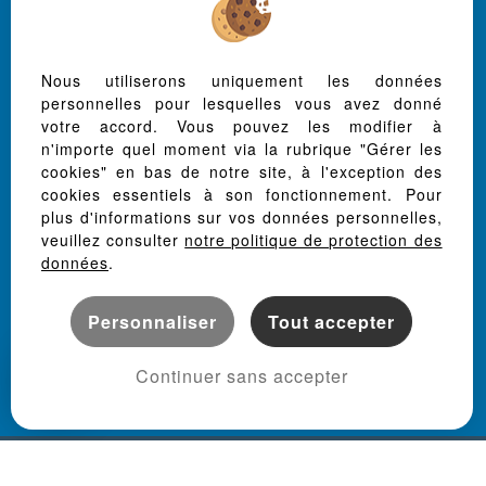
Aucamville (82600)
Grisolles (82170)
Launac (31330)
Nous utiliserons uniquement les données
Pelleport (31480)
personnelles pour lesquelles vous avez donné
Verdun Sur Garonne (82600)
votre accord. Vous pouvez les modifier à
Merville (31330)
n'importe quel moment via la rubrique "Gérer les
Dieupentale (82170)
cookies" en bas de notre site, à l'exception des
Ondes (31330)
cookies essentiels à son fonctionnement. Pour
Le Burgaud (31330)
plus d'informations sur vos données personnelles,
veuillez consulter
notre politique de protection des
Saint Rustice (31620)
données
.
Thil (31530)
Leguevin (31490)
Mas Grenier (82600)
Personnaliser
Tout accepter
Castelnau-d'estretefonds (31620)
Larra (31330)
Continuer sans accepter
Drudas (31480)