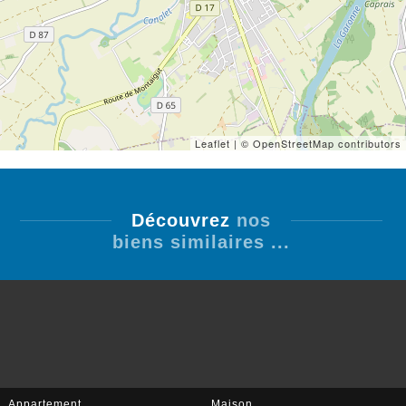
Leaflet
| © OpenStreetMap contributors
Découvrez
nos
biens similaires ...
Appartement
Maison